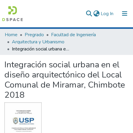
(current)
Log In
Communities & Collections
Home
Pregrado
Facultad de Ingeniería
Arquitectura y Urbanismo
All of DSpace
Integración social urbana en el diseño arquitectónico del Local Comunal de Miramar, Chimbote 2018
Statistics
Integración social urbana en el
diseño arquitectónico del Local
Comunal de Miramar, Chimbote
2018