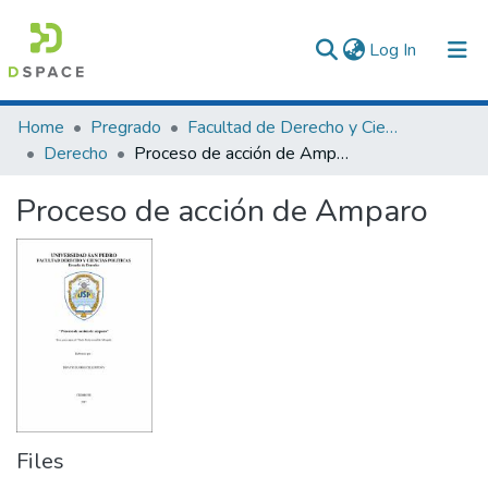
(current)
Log In
Communities & Collections
Home
Pregrado
Facultad de Derecho y Ciencias Políticas
Derecho
Proceso de acción de Amparo
All of DSpace
Proceso de acción de Amparo
Statistics
Files