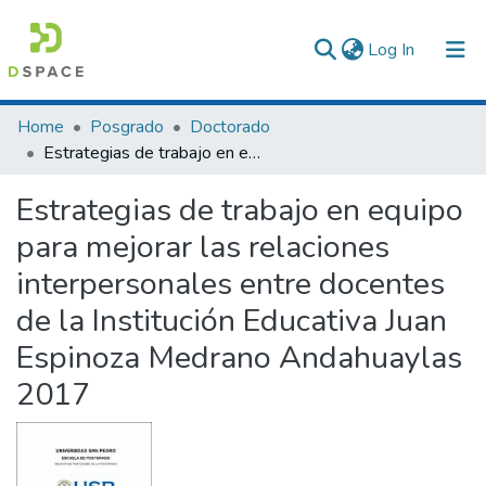
(current)
Log In
Communities & Collections
Home
Posgrado
Doctorado
Estrategias de trabajo en equipo para mejorar las relaciones interpersonales entre docentes de la Institución Educativa Juan Espinoza Medrano Andahuaylas 2017
All of DSpace
Estrategias de trabajo en equipo
Statistics
para mejorar las relaciones
interpersonales entre docentes
de la Institución Educativa Juan
Espinoza Medrano Andahuaylas
2017