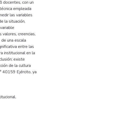
48 docentes, con un
 técnica empleada
edir las variables
e la situación,
 variable
s valores, creencias,
s de una escala
nificativa entre las
a institucional en la
lusión; existe
ción de la cultura
N° 40159 Ejército, ya
itucional.