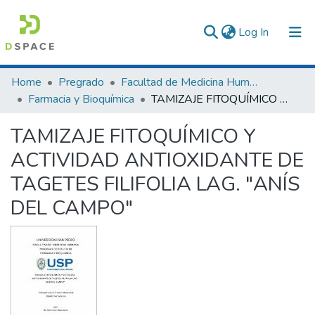
(current)
Log In
Communities & Collections
Home
Pregrado
Facultad de Medicina Humana
Farmacia y Bioquímica
TAMIZAJE FITOQUÍMICO Y ACTIVIDAD ANTIOXIDANTE DE TAGETES FILIFOLIA LAG. "ANÍS DEL CAMPO"
All of DSpace
TAMIZAJE FITOQUÍMICO Y
Statistics
ACTIVIDAD ANTIOXIDANTE DE
TAGETES FILIFOLIA LAG. "ANÍS
DEL CAMPO"