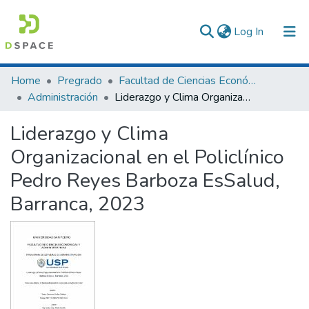
(current)
Log In
Communities & Collections
Home
Pregrado
Facultad de Ciencias Económicas y Administrativas
Administración
Liderazgo y Clima Organizacional en el Policlínico Pedro Reyes Barboza EsSalud, Barranca, 2023
All of DSpace
Liderazgo y Clima
Statistics
Organizacional en el Policlínico
Pedro Reyes Barboza EsSalud,
Barranca, 2023