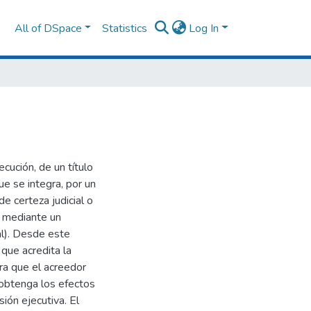
All of DSpace
Statistics
Log In
cución, de un título
ue se integra, por un
de certeza judicial o
, mediante un
l). Desde este
que acredita la
ara que el acreedor
 obtenga los efectos
ión ejecutiva. El