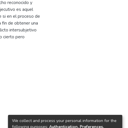
echo reconocido y
ejecutivo es aquel
 si en el proceso de
a fin de obtener una
licto intersubjetivo
o cierto pero
We collect and process your personal information for the
following purposes:
Authentication, Preferences,