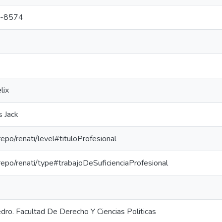
-8574
lix
s Jack
-repo/renati/level#tituloProfesional
-repo/renati/type#trabajoDeSuficienciaProfesional
dro. Facultad De Derecho Y Ciencias Politicas