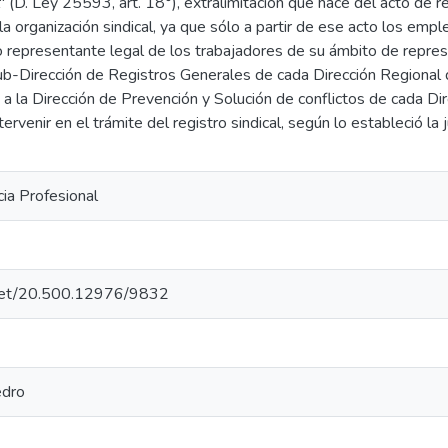
" (D. Ley 25593, art. 18°), extralimitación que hace del acto de re
 la organización sindical, ya que sólo a partir de ese acto los emp
o representante legal de los trabajadores de su ámbito de represe
ub-Dirección de Registros Generales de cada Dirección Regional
, a la Dirección de Prevención y Solución de conflictos de cada Di
rvenir en el trámite del registro sindical, según lo estableció la 
cia Profesional
e.net/20.500.12976/9832
edro