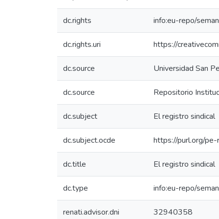
dc.rights
info:eu-repo/sema
dc.rights.uri
https://creativeco
dc.source
Universidad San P
dc.source
Repositorio Institu
dc.subject
El registro sindical
dc.subject.ocde
https://purl.org/p
dc.title
El registro sindical
dc.type
info:eu-repo/seman
renati.advisor.dni
32940358