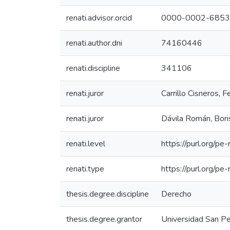
renati.advisor.orcid
0000-0002-6853
renati.author.dni
74160446
renati.discipline
341106
renati.juror
Carrillo Cisneros, Fe
renati.juror
Dávila Román, Bori
renati.level
https://purl.org/pe
renati.type
https://purl.org/pe
thesis.degree.discipline
Derecho
thesis.degree.grantor
Universidad San Pe