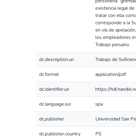
personería "gremial
existencia legal de
tratar con ella com
corresponde a la S
en vía de apelación
los empleadores inte
Trabajo peruano.
dc.description.uri
Trabajo de Suficien
dc.format
application/pdf
dc.identifier.uri
https://hdl.handl
dc.language.iso
spa
dc.publisher
Universidad San P
dc.publisher.country
PE