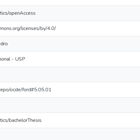
ntics/openAccess
mmons.org/licenses/by/4.0/
edro
cional - USP
e-repo/ocde/ford#5.05.01
tics/bachelorThesis