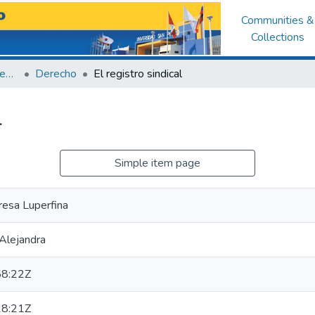
Communities &
Collections
Facultad de Derecho y Ciencias Políticas
Derecho
El registro sindical
l
Simple item page
resa Luperfina
 Alejandra
8:22Z
8:21Z