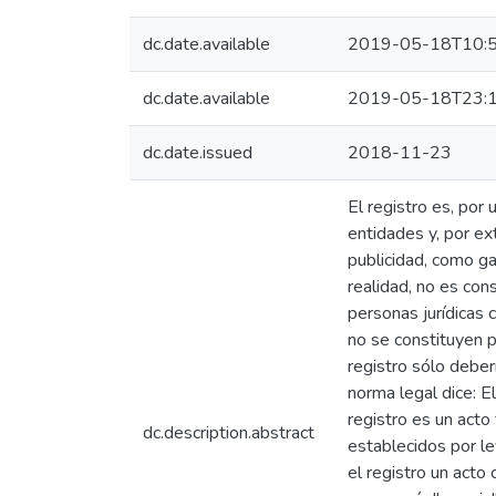
dc.date.available
2019-05-18T10:5
dc.date.available
2019-05-18T23:1
dc.date.issued
2018-11-23
El registro es, por 
entidades y, por ex
publicidad, como ga
realidad, no es cons
personas jurídicas 
no se constituyen p
registro sólo deberí
norma legal dice: E
registro es un acto
dc.description.abstract
establecidos por ley
el registro un acto 