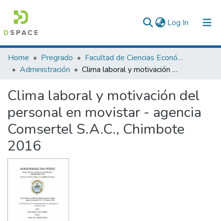
(current)
Log In
Communities & Collections
Home
Pregrado
Facultad de Ciencias Económicas y Administrativas
Administración
Clima laboral y motivación del personal en movistar - agencia Comsertel S.A.C., Chimbote 2016
All of DSpace
Clima laboral y motivación del
Statistics
personal en movistar - agencia
Comsertel S.A.C., Chimbote
2016