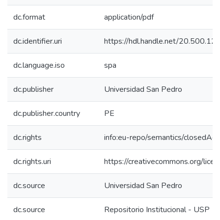
dc.format
application/pdf
dc.identifier.uri
https://hdl.handle.net/20.500.1
dc.language.iso
spa
dc.publisher
Universidad San Pedro
dc.publisher.country
PE
dc.rights
info:eu-repo/semantics/closedAc
dc.rights.uri
https://creativecommons.org/licen
dc.source
Universidad San Pedro
dc.source
Repositorio Institucional - USP