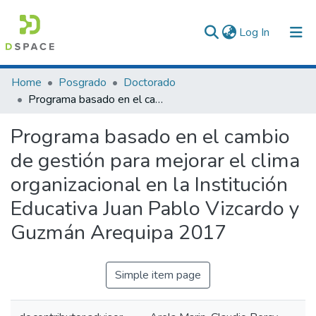
(current)
Log In
Communities & Collections
Home
Posgrado
Doctorado
Programa basado en el cambio de gestión para mejorar el clima organizacional en la Institución Educativa Juan Pablo Vizcardo y Guzmán Arequipa 2017
All of DSpace
Programa basado en el cambio
Statistics
de gestión para mejorar el clima
organizacional en la Institución
Educativa Juan Pablo Vizcardo y
Guzmán Arequipa 2017
Simple item page