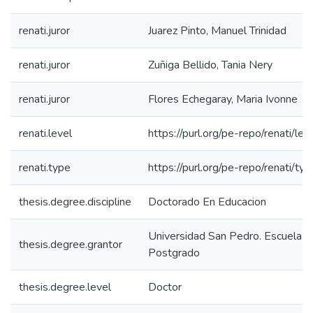
renati.juror
Juarez Pinto, Manuel Trinidad
renati.juror
Zuñiga Bellido, Tania Nery
renati.juror
Flores Echegaray, Maria Ivonne
renati.level
https://purl.org/pe-repo/renati/le
renati.type
https://purl.org/pe-repo/renati/ty
thesis.degree.discipline
Doctorado En Educacion
Universidad San Pedro. Escuela d
thesis.degree.grantor
Postgrado
thesis.degree.level
Doctor