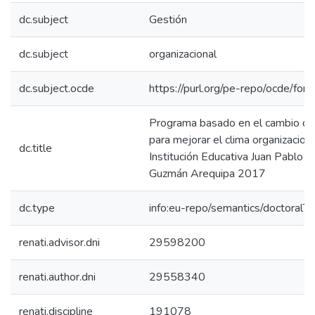
dc.subject
Gestión
dc.subject
organizacional
dc.subject.ocde
https://purl.org/pe-repo/ocde/for
Programa basado en el cambio de
para mejorar el clima organizaciona
dc.title
Institución Educativa Juan Pablo V
Guzmán Arequipa 2017
dc.type
info:eu-repo/semantics/doctoralTh
renati.advisor.dni
29598200
renati.author.dni
29558340
renati.discipline
191078