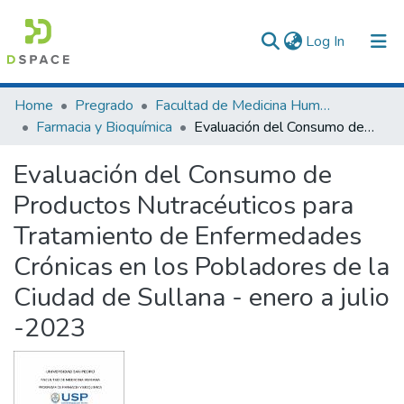
(current)
Log In
Communities & Collections
Home
Pregrado
Facultad de Medicina Humana
Farmacia y Bioquímica
Evaluación del Consumo de Productos Nutracéuticos para Tratamiento de Enfermedades Crónicas en los Pobladores de la Ciudad de Sullana - enero a julio -2023
All of DSpace
Evaluación del Consumo de
Statistics
Productos Nutracéuticos para
Tratamiento de Enfermedades
Crónicas en los Pobladores de la
Ciudad de Sullana - enero a julio
-2023