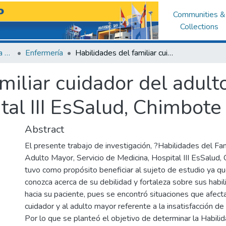
Communities &
Collections
Facultad de Ciencias de la Salud
Enfermería
Habilidades del familiar cuidador del adulto mayor, servicio de medicina, hospital III EsSalud, Chimbote 2016
miliar cuidador del adult
tal III EsSalud, Chimbot
Abstract
El presente trabajo de investigación, ?Habilidades del Fam
Adulto Mayor, Servicio de Medicina, Hospital III EsSalud
tuvo como propósito beneficiar al sujeto de estudio ya q
conozca acerca de su debilidad y fortaleza sobre sus habi
hacia su paciente, pues se encontró situaciones que afectan
cuidador y al adulto mayor referente a la insatisfacción d
Por lo que se planteó el objetivo de determinar la Habilid