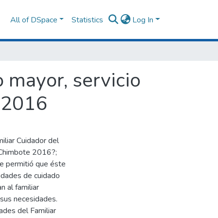
All of DSpace
Statistics
Log In
o mayor, servicio
e 2016
iliar Cuidador del
, Chimbote 2016?;
ue permitió que éste
lidades de cuidado
 al familiar
e sus necesidades.
ades del Familiar