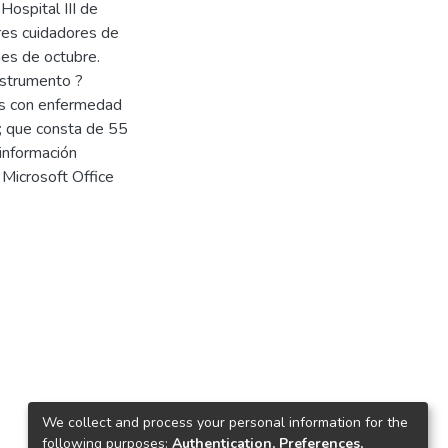
Hospital III de
res cuidadores de
mes de octubre.
instrumento ?
as con enfermedad
8; que consta de 55
 información
Microsoft Office
We collect and process your personal information for the
following purposes:
Authentication, Preferences,