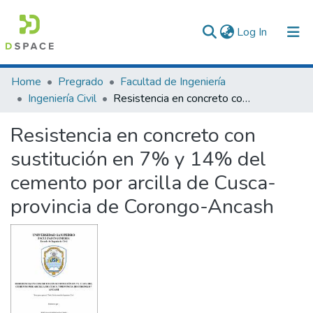
(current)
Log In
Communities & Collections
Home
Pregrado
Facultad de Ingeniería
Ingeniería Civil
Resistencia en concreto con sustitución en 7% y 14% del cemento por arcilla de Cusca-provincia de Corongo-Ancash
All of DSpace
Resistencia en concreto con
Statistics
sustitución en 7% y 14% del
cemento por arcilla de Cusca-
provincia de Corongo-Ancash