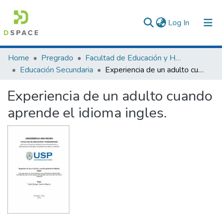
(current)
Log In
Communities & Collections
Home
Pregrado
Facultad de Educación y Humanidades
Educación Secundaria
Experiencia de un adulto cuando aprende el idioma ingles.
All of DSpace
Experiencia de un adulto cuando
Statistics
aprende el idioma ingles.