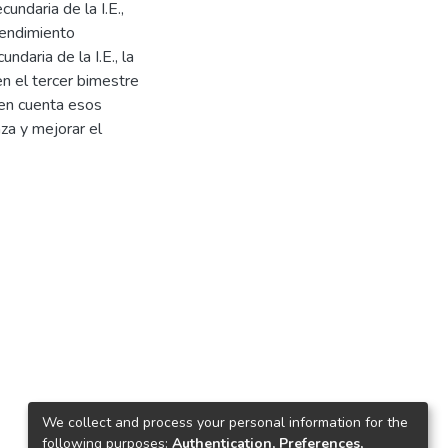
undaria de la I.E.,
 Rendimiento
daria de la I.E., la
en el tercer bimestre
 en cuenta esos
za y mejorar el
We collect and process your personal information for the
following purposes:
Authentication, Preferences,