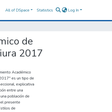
All of DSpace
Statistics
Log In
émico de
Piura 2017
dimiento Académico
, 2017" es un tipo de
eccional, explicativa
ción entre una
n una población de
 el presente
Estilos de