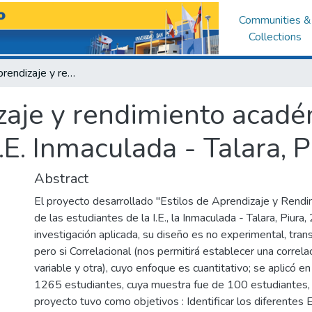
Communities &
Collections
Estilos de aprendizaje y rendimiento académico de estudiantes de la I.E. Inmaculada - Talara, Piura 2017
izaje y rendimiento acad
I.E. Inmaculada - Talara, 
Abstract
El proyecto desarrollado "Estilos de Aprendizaje y Ren
de las estudiantes de la I.E., la Inmaculada - Talara, Piura
investigación aplicada, su diseño es no experimental, trans
pero si Correlacional (nos permitirá establecer una correla
variable y otra), cuyo enfoque es cuantitativo; se aplicó e
1265 estudiantes, cuya muestra fue de 100 estudiantes,
proyecto tuvo como objetivos : Identificar los diferentes 