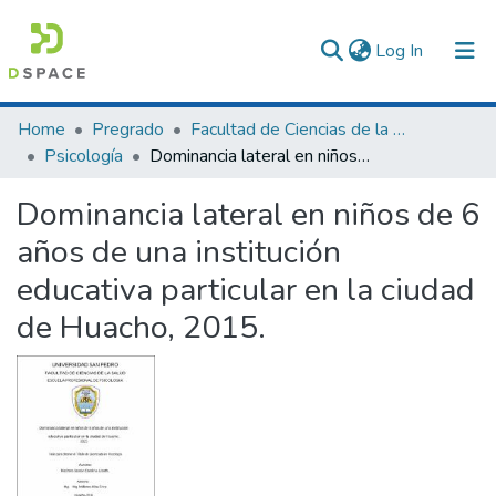
(current)
Log In
Communities & Collections
Home
Pregrado
Facultad de Ciencias de la Salud
Psicología
Dominancia lateral en niños de 6 años de una institución educativa particular en la ciudad de Huacho, 2015.
All of DSpace
Dominancia lateral en niños de 6
Statistics
años de una institución
educativa particular en la ciudad
de Huacho, 2015.