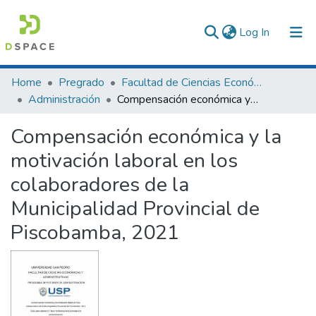
(current)
Log In
Communities & Collections
Home
Pregrado
Facultad de Ciencias Económicas y Administrativas
Administración
Compensación económica y la motivación laboral en los colaboradores de la Municipalidad Provincial de Piscobamba, 2021
All of DSpace
Compensación económica y la
Statistics
motivación laboral en los
colaboradores de la
Municipalidad Provincial de
Piscobamba, 2021