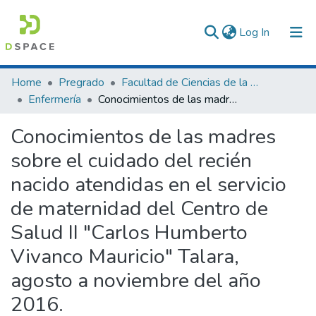
(current)
Log In
Communities & Collections
Home
Pregrado
Facultad de Ciencias de la Salud
Enfermería
Conocimientos de las madres sobre el cuidado del recién nacido atendidas en el servicio de maternidad del Centro de Salud II "Carlos Humberto Vivanco Mauricio" Talara, agosto a noviembre del año 2016.
All of DSpace
Conocimientos de las madres
Statistics
sobre el cuidado del recién
nacido atendidas en el servicio
de maternidad del Centro de
Salud II "Carlos Humberto
Vivanco Mauricio" Talara,
agosto a noviembre del año
2016.