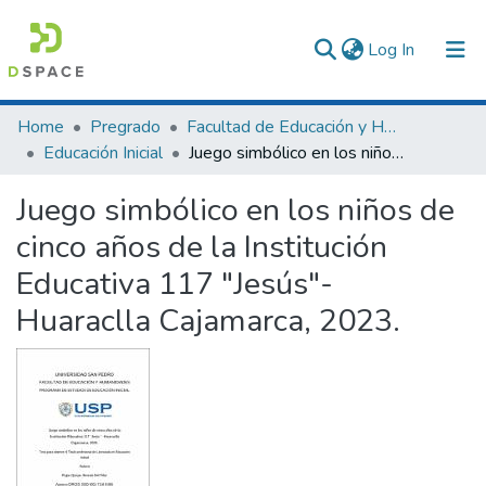
(current)
Log In
Communities & Collections
Home
Pregrado
Facultad de Educación y Humanidades
Educación Inicial
Juego simbólico en los niños de cinco años de la Institución Educativa 117 "Jesús"- Huaraclla Cajamarca, 2023.
All of DSpace
Juego simbólico en los niños de
Statistics
cinco años de la Institución
Educativa 117 "Jesús"-
Huaraclla Cajamarca, 2023.