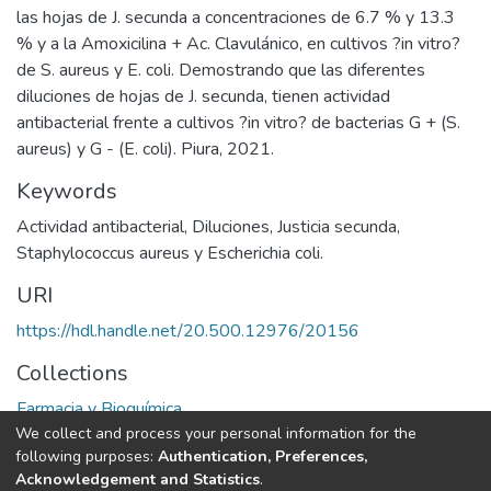
las hojas de J. secunda a concentraciones de 6.7 % y 13.3
% y a la Amoxicilina + Ac. Clavulánico, en cultivos ?in vitro?
de S. aureus y E. coli. Demostrando que las diferentes
diluciones de hojas de J. secunda, tienen actividad
antibacterial frente a cultivos ?in vitro? de bacterias G + (S.
aureus) y G - (E. coli). Piura, 2021.
Keywords
Actividad antibacterial
,
Diluciones
,
Justicia secunda
,
Staphylococcus aureus y Escherichia coli.
URI
https://hdl.handle.net/20.500.12976/20156
Collections
Farmacia y Bioquímica
We collect and process your personal information for the
following purposes:
Authentication, Preferences,
Full item page
Acknowledgement and Statistics
.