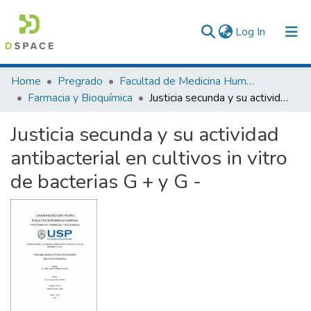
(current)
Log In
Communities & Collections
Home
Pregrado
Facultad de Medicina Humana
Farmacia y Bioquímica
Justicia secunda y su actividad antibacterial en cultivos in vitro de bacterias G + y G -
All of DSpace
Justicia secunda y su actividad
Statistics
antibacterial en cultivos in vitro
de bacterias G + y G -