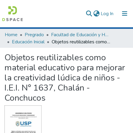
(current)
Log In
Communities & Collections
Home
Pregrado
Facultad de Educación y Humanidades
Educación Inicial
Objetos reutilizables como material educativo para mejorar la creatividad lúdica de niños - I.E.I. N° 1637, Chalán - Conchucos
All of DSpace
Objetos reutilizables como
Statistics
material educativo para mejorar
la creatividad lúdica de niños -
I.E.I. N° 1637, Chalán -
Conchucos