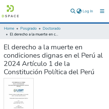
(current)
Log In
Communities & Collections
Home
Posgrado
Doctorado
El derecho a la muerte en condiciones dignas en el Perú al 2024 Artículo 1 de la Constitución Política del Perú
All of DSpace
El derecho a la muerte en
Statistics
condiciones dignas en el Perú al
2024 Artículo 1 de la
Constitución Política del Perú