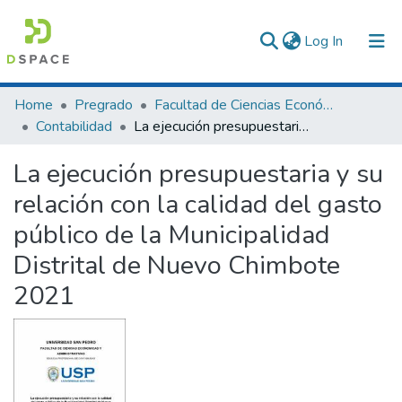
(current)
Log In
Communities & Collections
Home
Pregrado
Facultad de Ciencias Económicas y Administrativas
Contabilidad
La ejecución presupuestaria y su relación con la calidad del gasto público de la Municipalidad Distrital de Nuevo Chimbote 2021
All of DSpace
La ejecución presupuestaria y su
Statistics
relación con la calidad del gasto
público de la Municipalidad
Distrital de Nuevo Chimbote
2021