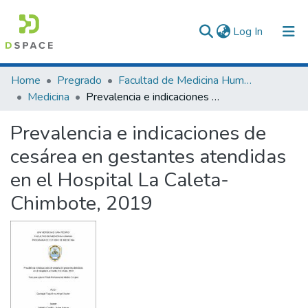
(current)
Log In
Communities & Collections
Home
Pregrado
Facultad de Medicina Humana
Medicina
Prevalencia e indicaciones de cesárea en gestantes atendidas en el Hospital La Caleta-Chimbote, 2019
All of DSpace
Prevalencia e indicaciones de
Statistics
cesárea en gestantes atendidas
en el Hospital La Caleta-
Chimbote, 2019