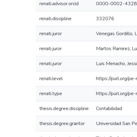
renati.advisor.orcid
0000-0002-4328
renati.discipline
332076
renati.juror
Venegas Gordillo, L
renati.juror
Martos Ramirez, Lu
renati.juror
Luis Menacho, Jessi
renati.level
https://purl.org/pe
renati.type
https://purl.org/pe
thesis.degree.discipline
Contabilidad
thesis.degree.grantor
Universidad San Pe