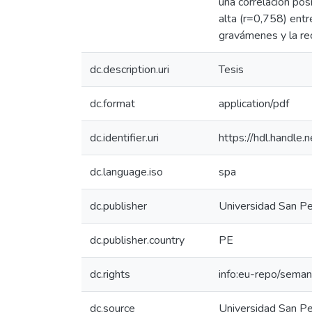
una correlación posi
alta (r=0,758) entre
gravámenes y la rec
dc.description.uri
Tesis
dc.format
application/pdf
dc.identifier.uri
https://hdl.handl
dc.language.iso
spa
dc.publisher
Universidad San P
dc.publisher.country
PE
dc.rights
info:eu-repo/seman
dc.source
Universidad San P