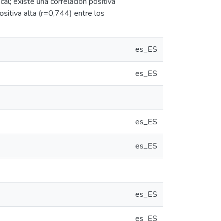
cal; existe una correlación positiva
positiva alta (r=0,744) entre los
es_ES
es_ES
es_ES
es_ES
es_ES
es_ES