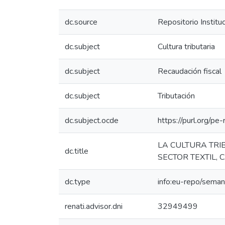
dc.source
Repositorio Institu
dc.subject
Cultura tributaria
dc.subject
Recaudación fiscal
dc.subject
Tributación
dc.subject.ocde
https://purl.org/p
LA CULTURA TRI
dc.title
SECTOR TEXTIL,
dc.type
info:eu-repo/seman
renati.advisor.dni
32949499