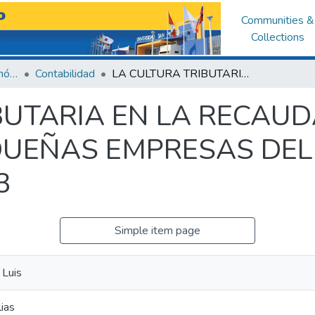
Communities &
Collections
Facultad de Ciencias Económicas y Administrativas
Contabilidad
LA CULTURA TRIBUTARIA EN LA RECAUDACIÓN FISCAL DE LAS MICRO Y PEQUEÑAS EMPRESAS DEL SECTOR TEXTIL, CAJAMARCA 2023
BUTARIA EN LA RECAUD
QUEÑAS EMPRESAS DEL 
3
Simple item page
 Luis
ias