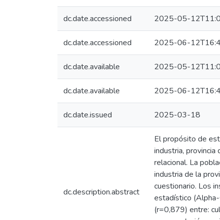
dc.date.accessioned
2025-05-12T11:0
dc.date.accessioned
2025-06-12T16:4
dc.date.available
2025-05-12T11:0
dc.date.available
2025-06-12T16:4
dc.date.issued
2025-03-18
El propósito de este
industria, provinci
relacional. La pob
industria de la prov
cuestionario. Los 
dc.description.abstract
estadístico (Alpha-
(r=0,879) entre: cu