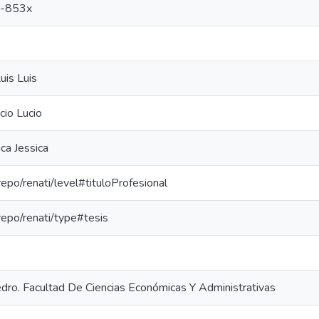
-853x
uis Luis
cio Lucio
ca Jessica
-repo/renati/level#tituloProfesional
-repo/renati/type#tesis
dro. Facultad De Ciencias Económicas Y Administrativas