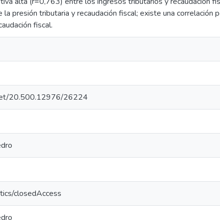
tiva alta (r=0,763) entre los ingresos tributarios y recaudación fis
 la presión tributaria y recaudación fiscal; existe una correlación 
audación fiscal.
e.net/20.500.12976/26224
edro
tics/closedAccess
edro