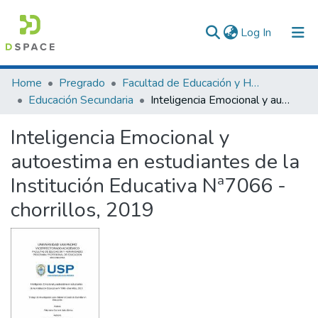
(current)
Log In
Communities & Collections
Home
Pregrado
Facultad de Educación y Humanidades
Educación Secundaria
Inteligencia Emocional y autoestima en estudiantes de la Institución Educativa Nª7066 - chorrillos, 2019
All of DSpace
Inteligencia Emocional y
Statistics
autoestima en estudiantes de la
Institución Educativa Nª7066 -
chorrillos, 2019