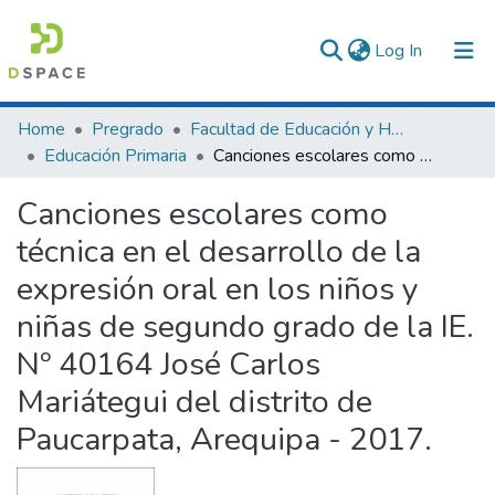
(current)
Log In
Communities & Collections
Home
Pregrado
Facultad de Educación y Humanidades
Educación Primaria
Canciones escolares como técnica en el desarrollo de la expresión oral en los niños y niñas de segundo grado de la IE. Nº 40164 José Carlos Mariátegui del distrito de Paucarpata, Arequipa - 2017.
All of DSpace
Canciones escolares como
Statistics
técnica en el desarrollo de la
expresión oral en los niños y
niñas de segundo grado de la IE.
Nº 40164 José Carlos
Mariátegui del distrito de
Paucarpata, Arequipa - 2017.