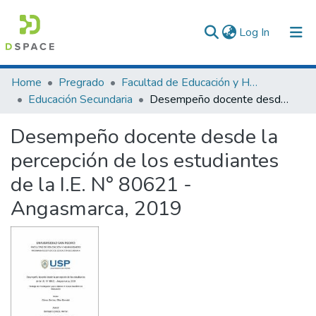
(current)
Log In
Communities & Collections
Home
Pregrado
Facultad de Educación y Humanidades
Educación Secundaria
Desempeño docente desde la percepción de los estudiantes de la I.E. N° 80621 - Angasmarca, 2019
All of DSpace
Desempeño docente desde la
Statistics
percepción de los estudiantes
de la I.E. N° 80621 -
Angasmarca, 2019