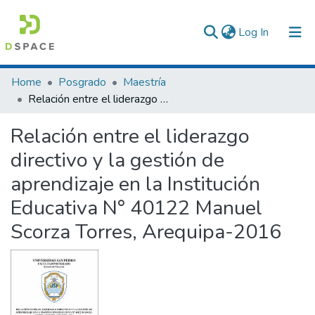
(current)
Log In
Communities & Collections
Home
Posgrado
Maestría
Relación entre el liderazgo directivo y la gestión de aprendizaje en la Institución Educativa N° 40122 Manuel Scorza Torres, Arequipa-2016
All of DSpace
Relación entre el liderazgo
Statistics
directivo y la gestión de
aprendizaje en la Institución
Educativa N° 40122 Manuel
Scorza Torres, Arequipa-2016