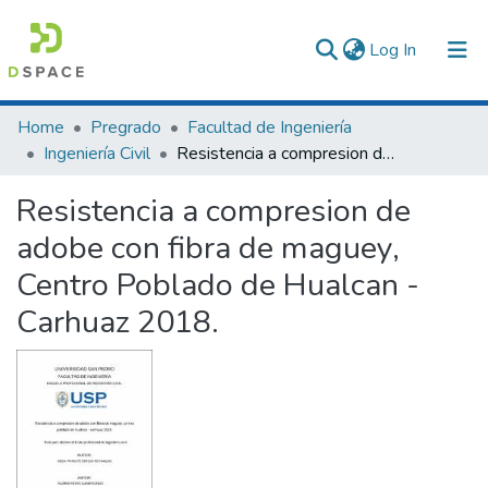
(current)
Log In
Communities & Collections
Home
Pregrado
Facultad de Ingeniería
Ingeniería Civil
Resistencia a compresion de adobe con fibra de maguey, Centro Poblado de Hualcan - Carhuaz 2018.
All of DSpace
Resistencia a compresion de
Statistics
adobe con fibra de maguey,
Centro Poblado de Hualcan -
Carhuaz 2018.