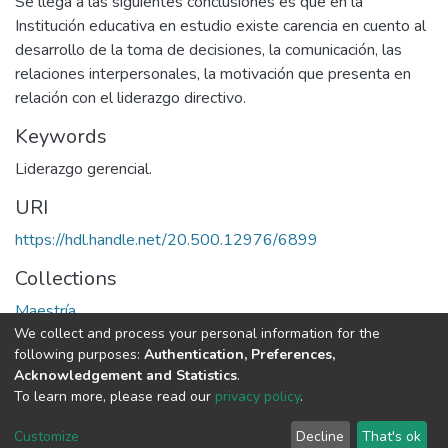
Se llega a las siguientes conclusiones es que en la
Institución educativa en estudio existe carencia en cuento al
desarrollo de la toma de decisiones, la comunicación, las
relaciones interpersonales, la motivación que presenta en
relación con el liderazgo directivo.
Keywords
Liderazgo gerencial.
URI
https://hdl.handle.net/20.500.12976/6899
Collections
Maestría
We collect and process your personal information for the
following purposes:
Authentication, Preferences,
Full item page
Acknowledgement and Statistics
.
To learn more, please read our
privacy policy
.
DSpace software
copyright © 2002-2026
LYRASIS
Cookie
Privacy
End User
Send
Customize
Decline
That's ok