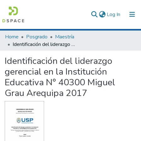
(current)
Log In
Communities & Collections
Home
Posgrado
Maestría
Identificación del liderazgo gerencial en la Institución Educativa N° 40300 Miguel Grau Arequipa 2017
All of DSpace
Identificación del liderazgo
Statistics
gerencial en la Institución
Educativa N° 40300 Miguel
Grau Arequipa 2017