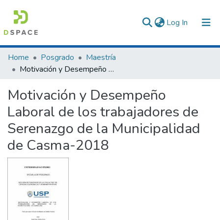
(current)
Log In
Communities & Collections
Home
Posgrado
Maestría
Motivación y Desempeño Laboral de los trabajadores de Serenazgo de la Municipalidad de Casma-2018
All of DSpace
Motivación y Desempeño
Statistics
Laboral de los trabajadores de
Serenazgo de la Municipalidad
de Casma-2018