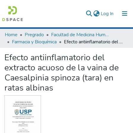
(current)
Log In
Communities & Collections
Home
Pregrado
Facultad de Medicina Humana
Farmacia y Bioquímica
Efecto antiinflamatorio del extracto acuoso de la vaina de Caesalpinia spinoza (tara) en ratas albinas
All of DSpace
Efecto antiinflamatorio del
Statistics
extracto acuoso de la vaina de
Caesalpinia spinoza (tara) en
ratas albinas