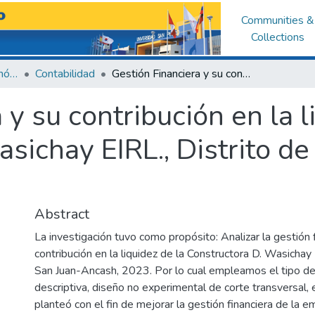
Communities &
Collections
Facultad de Ciencias Económicas y Administrativas
Contabilidad
Gestión Financiera y su contribución en la liquidez de la Constructora D. Wasichay EIRL., Distrito de San Juan-Ancash, 2023
 y su contribución en la l
sichay EIRL., Distrito d
Abstract
La investigación tuvo como propósito: Analizar la gestión f
contribución en la liquidez de la Constructora D. Wasichay 
San Juan-Ancash, 2023. Por lo cual empleamos el tipo de
descriptiva, diseño no experimental de corte transversal,
planteó con el fin de mejorar la gestión financiera de la 