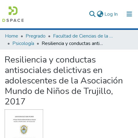
(current)
Log In
Communities & Collections
Home
Pregrado
Facultad de Ciencias de la Salud
Psicología
Resiliencia y conductas antisociales delictivas en adolescentes de la Asociación Mundo de Niños de Trujillo, 2017
All of DSpace
Resiliencia y conductas
Statistics
antisociales delictivas en
adolescentes de la Asociación
Mundo de Niños de Trujillo,
2017