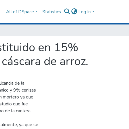
All of DSpace
Statistics
Log In
stituido en 15%
cáscara de arroz.
icancia de la
nico y 9% cenizas
un mortero ya que
estudio que fue
no de la cantera
talmente, ya que se