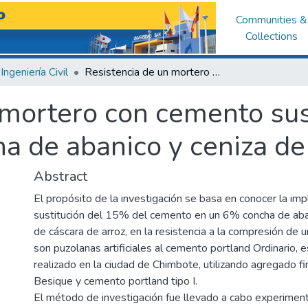
Communities &
Collections
Ingeniería Civil
Resistencia de un mortero con cemento sustituido en 15% por polvo de concha de abanico y ceniza de cáscara de arroz.
 mortero con cemento su
a de abanico y ceniza de 
Abstract
El propósito de la investigación se basa en conocer la impl
sustitución del 15% del cemento en un 6% concha de aba
de cáscara de arroz, en la resistencia a la compresión de 
son puzolanas artificiales al cemento portland Ordinario, 
realizado en la ciudad de Chimbote, utilizando agregado fi
Besique y cemento portland tipo I.
El método de investigación fue llevado a cabo experimen