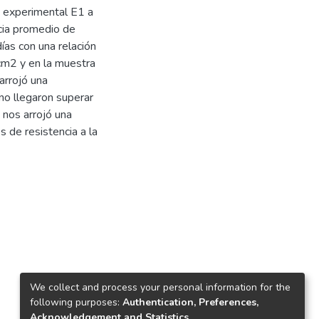
a experimental E1 a
ncia promedio de
as con una relación
cm2 y en la muestra
arrojó una
no llegaron superar
 nos arrojó una
 de resistencia a la
We collect and process your personal information for the
following purposes:
Authentication, Preferences,
Acknowledgement and Statistics
.