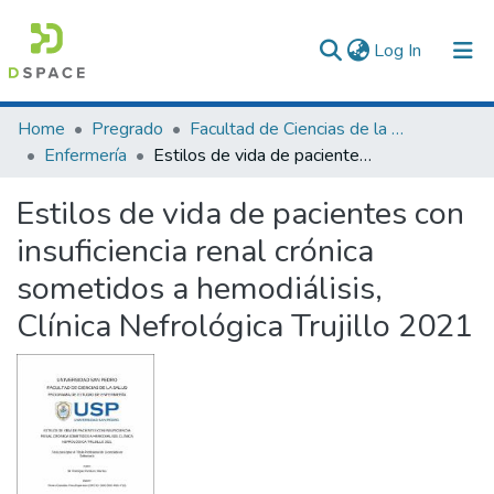
(current)
Log In
Communities & Collections
Home
Pregrado
Facultad de Ciencias de la Salud
Enfermería
Estilos de vida de pacientes con insuficiencia renal crónica sometidos a hemodiálisis, Clínica Nefrológica Trujillo 2021
All of DSpace
Estilos de vida de pacientes con
Statistics
insuficiencia renal crónica
sometidos a hemodiálisis,
Clínica Nefrológica Trujillo 2021