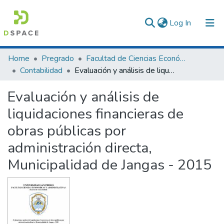
(current)
Log In
Communities & Collections
Home
Pregrado
Facultad de Ciencias Económicas y Administrativas
Contabilidad
Evaluación y análisis de liquidaciones financieras de obras públicas por administración directa, Municipalidad de Jangas - 2015
All of DSpace
Evaluación y análisis de
Statistics
liquidaciones financieras de
obras públicas por
administración directa,
Municipalidad de Jangas - 2015