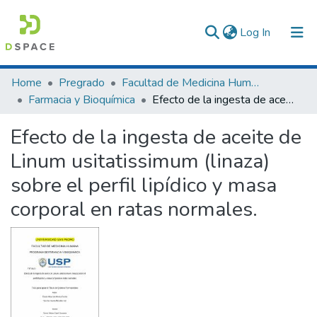
(current)
Log In
Communities & Collections
Home
Pregrado
Facultad de Medicina Humana
Farmacia y Bioquímica
Efecto de la ingesta de aceite de Linum usitatissimum (linaza) sobre el perfil lipídico y masa corporal en ratas normales.
All of DSpace
Efecto de la ingesta de aceite de
Statistics
Linum usitatissimum (linaza)
sobre el perfil lipídico y masa
corporal en ratas normales.