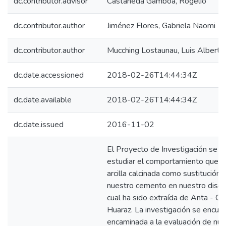
dc.contributor.advisor
Castañeda Gamboa, Rogelio
dc.contributor.author
Jiménez Flores, Gabriela Naomi
dc.contributor.author
Mucching Lostaunau, Luis Alberto
dc.date.accessioned
2018-02-26T14:44:34Z
dc.date.available
2018-02-26T14:44:34Z
dc.date.issued
2016-11-02
El Proyecto de Investigación se e
estudiar el comportamiento que ti
arcilla calcinada como sustitución p
nuestro cemento en nuestro diseñ
cual ha sido extraída de Anta - Ca
Huaraz. La investigación se encue
encaminada a la evaluación de nues