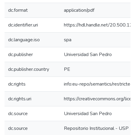
dc.format
application/pdf
dc.identifier.uri
https://hdl.handle.net/20.500.1
dc.language.iso
spa
dc.publisher
Universidad San Pedro
dc.publisher.country
PE
dc.rights
info:eu-repo/semantics/restricte
dc.rights.uri
https://creativecommons.org/licen
dc.source
Universidad San Pedro
dc.source
Repositorio Institucional - USP