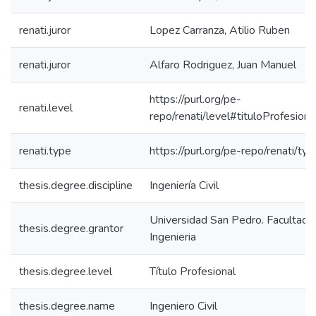
renati.juror
Lopez Carranza, Atilio Ruben
renati.juror
Alfaro Rodriguez, Juan Manuel
https://purl.org/pe-
renati.level
repo/renati/level#tituloProfesiona
renati.type
https://purl.org/pe-repo/renati/ty
thesis.degree.discipline
Ingeniería Civil
Universidad San Pedro. Facultad 
thesis.degree.grantor
Ingenieria
thesis.degree.level
Título Profesional
thesis.degree.name
Ingeniero Civil