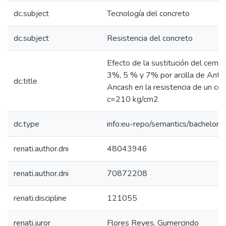
dc.subject
Tecnología del concreto
dc.subject
Resistencia del concreto
Efecto de la sustitución del ceme
3%, 5 % y 7% por arcilla de Anta
dc.title
Ancash en la resistencia de un con
c=210 kg/cm2
dc.type
info:eu-repo/semantics/bachelorT
renati.author.dni
48043946
renati.author.dni
70872208
renati.discipline
121055
renati.juror
Flores Reyes, Gumercindo