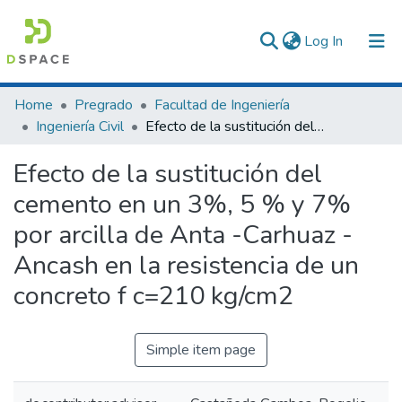
(current)
Log In
Communities & Collections
Home
Pregrado
Facultad de Ingeniería
Ingeniería Civil
Efecto de la sustitución del cemento en un 3%, 5 % y 7% por arcilla de Anta -Carhuaz - Ancash en la resistencia de un concreto f c=210 kg/cm2
All of DSpace
Efecto de la sustitución del
Statistics
cemento en un 3%, 5 % y 7%
por arcilla de Anta -Carhuaz -
Ancash en la resistencia de un
concreto f c=210 kg/cm2
Simple item page