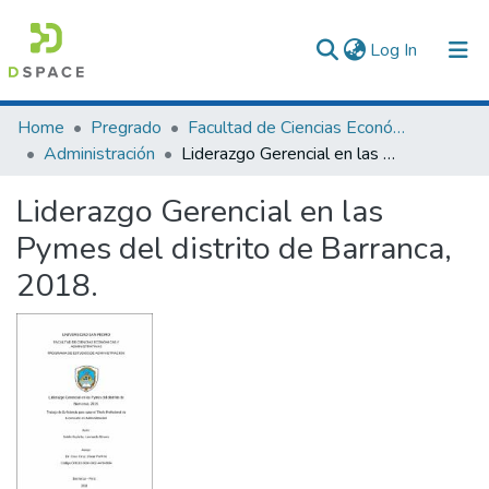
(current)
Log In
Communities & Collections
Home
Pregrado
Facultad de Ciencias Económicas y Administrativas
Administración
Liderazgo Gerencial en las Pymes del distrito de Barranca, 2018.
All of DSpace
Liderazgo Gerencial en las
Statistics
Pymes del distrito de Barranca,
2018.