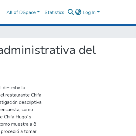
All of DSpace
Statistics
Log In
 administrativa del
 describir la
del restaurante Chifa
stigación descriptiva,
a encuesta, como
te Chifa Hugo´s
 como muestra a 8
e procedió a tomar