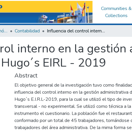
Communities &
Collections
Facultad de Ciencias Económicas y Administrativas
Contabilidad
Influencia del control interno en la gestión administrativa del Restaurante Chifa Hugo´s EIRL - 2019
rol interno en la gestión
 Hugo´s EIRL - 2019
Abstract
El objetivo general de la investigación tuvo como finalidad,
influencia del control interno en la gestión administrativa 
Hugo´s E.I.R.L-2019, para la cual se utilizó el tipo de inve
transversal - no experimental. Se utilizó como técnica a l
instrumento el cuestionario. La población fue el restauran
conformado por un total de 45 trabajadores, tomándose
trabajadores del área administrativa. De la mima forma s