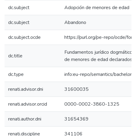
dc.subject
Adopción de menores de edad
dc.subject
Abandono
dc.subject.ocde
https://purl.org/pe-repo/ocde/for
Fundamentos jurídico dogmático d
dc.title
de menores de edad declarados 
dc.type
info:eu-repo/semantics/bachelorT
renati.advisor.dni
31600035
renati.advisor.orcid
0000-0002-3860-1325
renati.author.dni
31654369
renati.discipline
341106