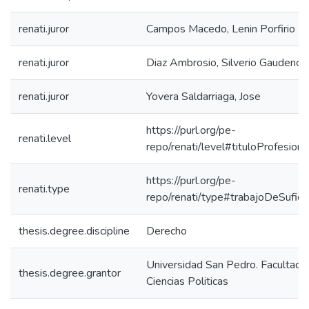
renati.juror
Campos Macedo, Lenin Porfirio
renati.juror
Diaz Ambrosio, Silverio Gaudencio
renati.juror
Yovera Saldarriaga, Jose
https://purl.org/pe-
renati.level
repo/renati/level#tituloProfesiona
https://purl.org/pe-
renati.type
repo/renati/type#trabajoDeSuficie
thesis.degree.discipline
Derecho
Universidad San Pedro. Facultad
thesis.degree.grantor
Ciencias Politicas