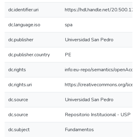
dc.identifier.uri
https://hdl.handle.net/20.500.
dc.language.iso
spa
dc.publisher
Universidad San Pedro
dc.publisher.country
PE
dc.rights
info:eu-repo/semantics/openAcce
dc.rights.uri
https://creativecommons.org/licen
dc.source
Universidad San Pedro
dc.source
Repositorio Institucional - USP
dc.subject
Fundamentos