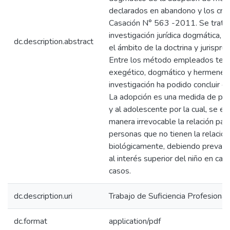
declarados en abandono y los crite
Casación N° 563 -2011. Se trata
investigación jurídica dogmática, 
dc.description.abstract
el ámbito de la doctrina y jurispru
Entre los método empleados ten
exegético, dogmático y hermenéut
investigación ha podido concluir en
La adopción es una medida de prot
y al adolescente por la cual, se e
manera irrevocable la relación pate
personas que no tienen la relación
biológicamente, debiendo prevale
al interés superior del niño en cad
casos.
dc.description.uri
Trabajo de Suficiencia Profesional
dc.format
application/pdf