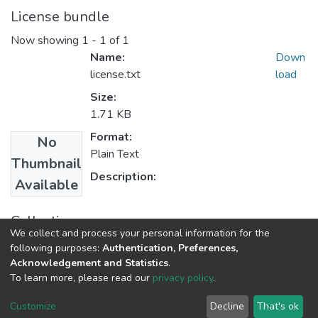
License bundle
Now showing
1 - 1 of 1
Name:
Down
license.txt
load
Size:
1.71 KB
Format:
No
Plain Text
Thumbnail
Description:
Available
Collections
We collect and process your personal information for the
Derecho
following purposes:
Authentication, Preferences,
Acknowledgement and Statistics
.
To learn more, please read our
privacy policy
.
DSpace software
copyright © 2002-2026
LYRASIS
Cookie
Privacy
End User
Send
Customize
Decline
That's ok
settings
policy
Agreement
Feedback