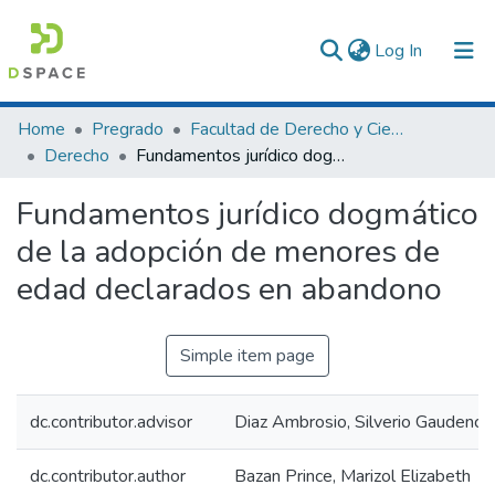
(current)
Log In
Communities & Collections
Home
Pregrado
Facultad de Derecho y Ciencias Políticas
Derecho
Fundamentos jurídico dogmático de la adopción de menores de edad declarados en abandono
All of DSpace
Fundamentos jurídico dogmático
Statistics
de la adopción de menores de
edad declarados en abandono
Simple item page
dc.contributor.advisor
Diaz Ambrosio, Silverio Gaudencio
dc.contributor.author
Bazan Prince, Marizol Elizabeth