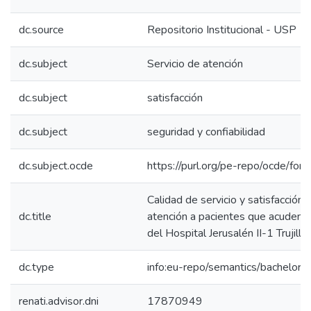
dc.source
Repositorio Institucional - USP
dc.subject
Servicio de atención
dc.subject
satisfacción
dc.subject
seguridad y confiabilidad
dc.subject.ocde
https://purl.org/pe-repo/ocde/for
Calidad de servicio y satisfacción e
dc.title
atención a pacientes que acuden a
del Hospital Jerusalén II-1 Trujill
dc.type
info:eu-repo/semantics/bachelorT
renati.advisor.dni
17870949