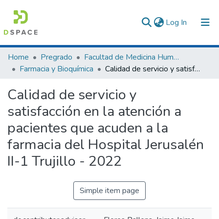
(current)
Log In
Communities & Collections
Home
Pregrado
Facultad de Medicina Humana
Farmacia y Bioquímica
Calidad de servicio y satisfacción en la atención a pacientes que acuden a la farmacia del Hospital Jerusalén II-1 Trujillo - 2022
All of DSpace
Calidad de servicio y
Statistics
satisfacción en la atención a
pacientes que acuden a la
farmacia del Hospital Jerusalén
II-1 Trujillo - 2022
Simple item page