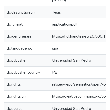
p=0.00).
dc.description.uri
Tesis
dc.format
application/pdf
dc.identifier.uri
https://hdl.handle.net/20.500.
dc.language.iso
spa
dc.publisher
Universidad San Pedro
dc.publisher.country
PE
dc.rights
info:eu-repo/semantics/openAcce
dc.rights.uri
https://creativecommons.org/licen
dc.source
Universidad San Pedro