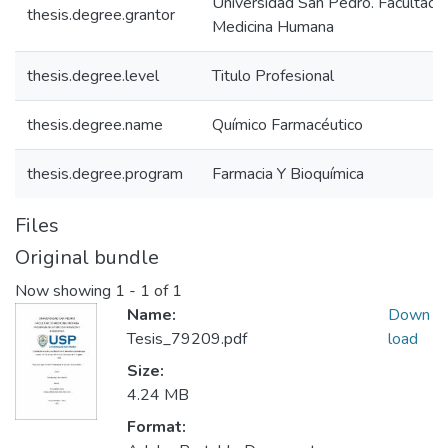
Universidad San Pedro. Facultad 
thesis.degree.grantor
Medicina Humana
thesis.degree.level
Titulo Profesional
thesis.degree.name
Químico Farmacéutico
thesis.degree.program
Farmacia Y Bioquímica
Files
Original bundle
Now showing
1 - 1 of 1
Name:
Down
Tesis_79209.pdf
load
Size:
4.24 MB
Format: