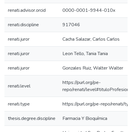
renati.advisor.orcid
0000-0001-9944-010x
renati.discipline
917046
renati.juror
Cacha Salazar, Carlos Carlos
renati.juror
Leon Tello, Tania Tania
renati.juror
Gonzales Ruiz, Walter Walter
https://purl.org/pe-
renati.level
repo/renati/level#tituloProfesiona
renati.type
https://purl.org/pe-repo/renati/ty
thesis.degree.discipline
Farmacia Y Bioquímica