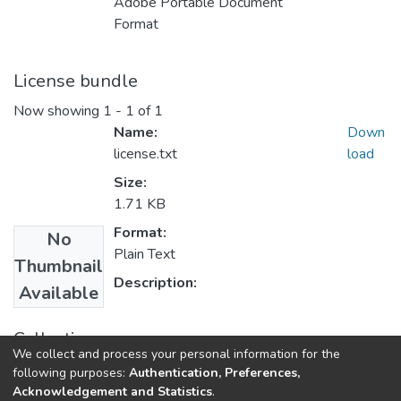
Adobe Portable Document
Format
License bundle
Now showing
1 - 1 of 1
Name:
Down
license.txt
load
Size:
1.71 KB
Format:
No
Plain Text
Thumbnail
Description:
Available
Collections
We collect and process your personal information for the
Farmacia y Bioquímica
following purposes:
Authentication, Preferences,
Acknowledgement and Statistics
.