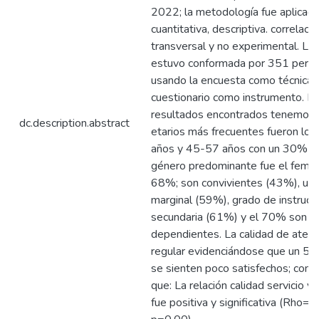
2022; la metodología fue aplicada
cuantitativa, descriptiva. correlacio
transversal y no experimental. La
estuvo conformada por 351 perso
usando la encuesta como técnica, 
cuestionario como instrumento. En
resultados encontrados tenemos:
dc.description.abstract
etarios más frecuentes fueron lo
años y 45-57 años con un 30% ca
género predominante fue el feme
68%; son convivientes (43%), ur
marginal (59%), grado de instrucc
secundaria (61%) y el 70% son t
dependientes. La calidad de atenc
regular evidenciándose que un 5
se sienten poco satisfechos; conc
que: La relación calidad servicio y 
fue positiva y significativa (Rho=0