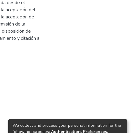
ida desde el
 la aceptación del
 la aceptación de
emisión de la
e disposición de
amiento y citación a
We collect and process your personal information for the
following purposes:
Authentication, Preferences,