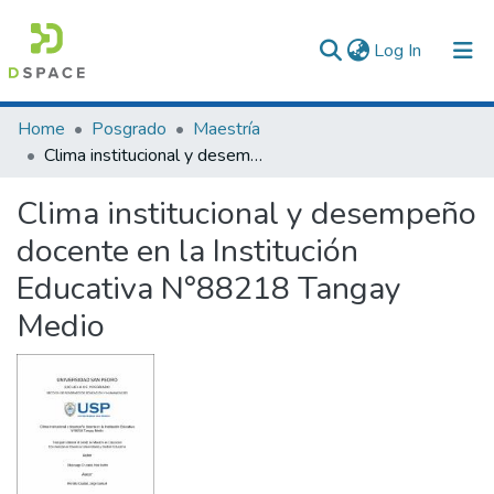
(current)
Log In
Communities & Collections
Home
Posgrado
Maestría
Clima institucional y desempeño docente en la Institución Educativa N°88218 Tangay Medio
All of DSpace
Clima institucional y desempeño
Statistics
docente en la Institución
Educativa N°88218 Tangay
Medio