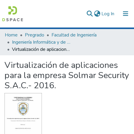
(current)
Log In
Communities & Collections
Home
Pregrado
Facultad de Ingeniería
Ingeniería Informática y de Sistemas
All of DSpace
Virtualización de aplicaciones para la empresa Solmar Security S.A.C.- 2016.
Statistics
Virtualización de aplicaciones
para la empresa Solmar Security
S.A.C.- 2016.