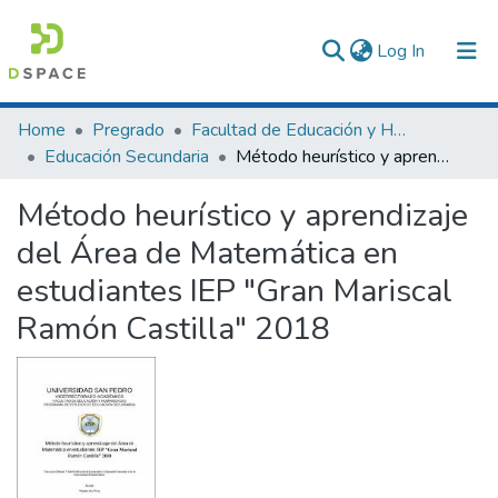
(current)
Log In
Communities & Collections
Home
Pregrado
Facultad de Educación y Humanidades
Educación Secundaria
Método heurístico y aprendizaje del Área de Matemática en estudiantes IEP "Gran Mariscal Ramón Castilla" 2018
All of DSpace
Método heurístico y aprendizaje
Statistics
del Área de Matemática en
estudiantes IEP "Gran Mariscal
Ramón Castilla" 2018