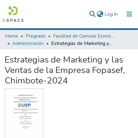
(current)
Log In
Communities & Collections
Home
Pregrado
Facultad de Ciencias Económicas y Administrativas
Administración
Estrategias de Marketing y las Ventas de la Empresa Fopasef, Chimbote-2024
All of DSpace
Estrategias de Marketing y las
Statistics
Ventas de la Empresa Fopasef,
Chimbote-2024