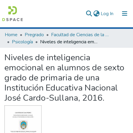
(current)
Log In
Communities & Collections
Home
Pregrado
Facultad de Ciencias de la Salud
Psicología
Niveles de inteligencia emocional en alumnos de sexto grado de primaria de una Institución Educativa Nacional José Cardo-Sullana, 2016.
All of DSpace
Niveles de inteligencia
Statistics
emocional en alumnos de sexto
grado de primaria de una
Institución Educativa Nacional
José Cardo-Sullana, 2016.